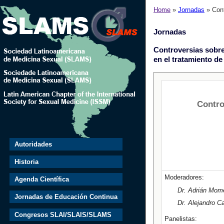
Home
»
Jornadas
» Cont
Jornadas
Controversias sobre
en el tratamiento de 
Contro
Autoridades
Historia
Moderadores:
Agenda Científica
Dr. Adrián Mom
Jornadas de Educación Continua
Dr. Alejandro C
Congresos SLAI/SLAIS/SLAMS
Panelistas: