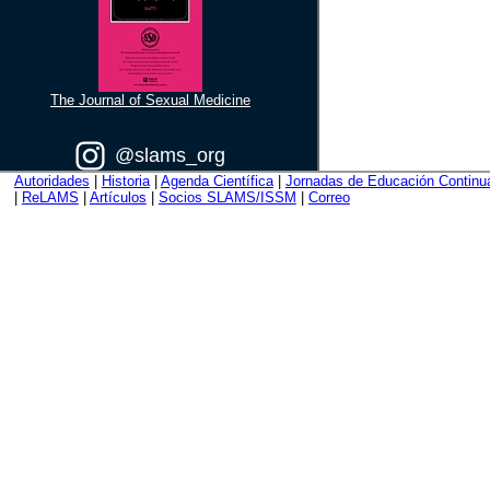
The Journal of Sexual Medicine
@slams_org
Autoridades
|
Historia
|
Agenda Científica
|
Jornadas de Educación Continu
|
ReLAMS
|
Artículos
|
Socios SLAMS/ISSM
|
Correo