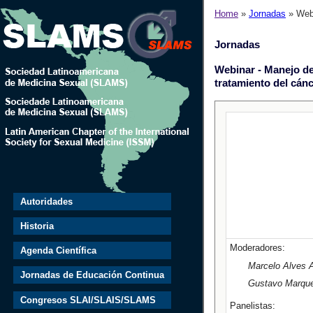
Home
»
Jornadas
» Webi
Jornadas
Webinar - Manejo de
tratamiento del cánc
Autoridades
Historia
Moderadores:
Agenda Científica
Marcelo Alves A
Jornadas de Educación Continua
Gustavo Marques
Congresos SLAI/SLAIS/SLAMS
Panelistas: