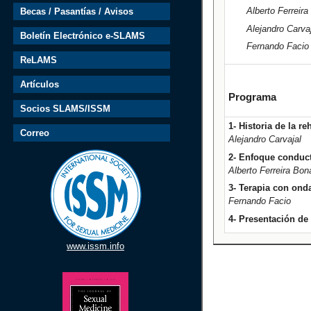
Alberto Ferreira
Becas / Pasantías / Avisos
Alejandro Carva
Boletín Electrónico e-SLAMS
Fernando Facio 
ReLAMS
Artículos
Programa
Socios SLAMS/ISSM
1- Historia de la re
Correo
Alejandro Carvajal
2- Enfoque conduct
Alberto Ferreira Bon
3- Terapia con ond
Fernando Facio
4- Presentación de
www.issm.info