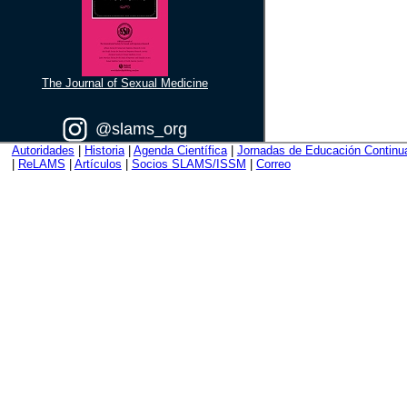
The Journal of Sexual Medicine
@slams_org
Autoridades
|
Historia
|
Agenda Científica
|
Jornadas de Educación Continu
|
ReLAMS
|
Artículos
|
Socios SLAMS/ISSM
|
Correo