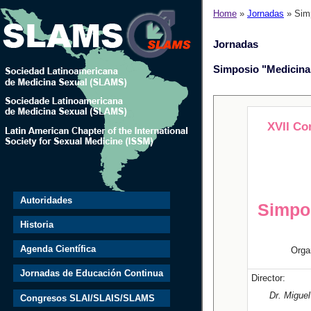
Home
»
Jornadas
» Simp
Jornadas
Simposio "Medicina
XVII Co
Autoridades
Simpo
Historia
Agenda Científica
Orga
Jornadas de Educación Continua
Director:
Dr. Miguel
Congresos SLAI/SLAIS/SLAMS