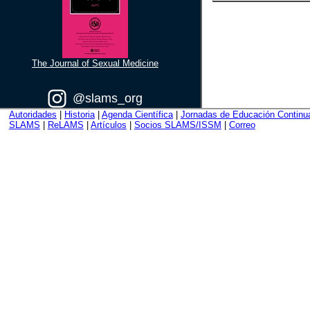
The Journal of Sexual Medicine
@slams_org
Autoridades
|
Historia
|
Agenda Científica
|
Jornadas de Educación Continu
SLAMS
|
ReLAMS
|
Artículos
|
Socios SLAMS/ISSM
|
Correo