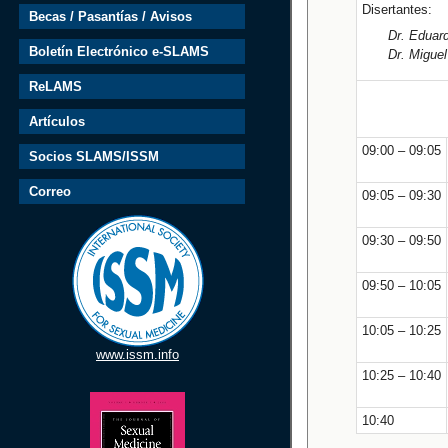
Disertantes:
Becas / Pasantías / Avisos
Dr. Eduard
Boletín Electrónico e-SLAMS
Dr. Miguel
ReLAMS
Artículos
09:00 – 09:05
Socios SLAMS/ISSM
Correo
09:05 – 09:30
09:30 – 09:50
09:50 – 10:05
10:05 – 10:25
www.issm.info
10:25 – 10:40
10:40