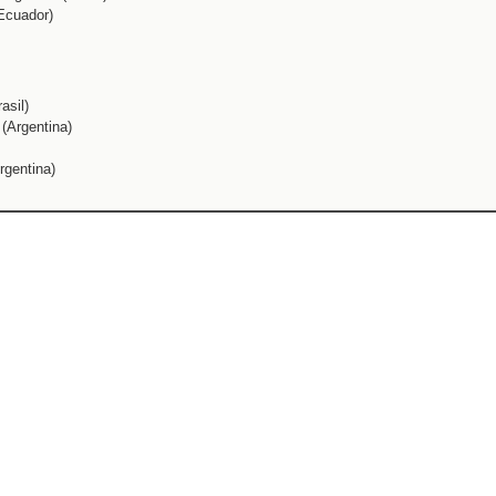
Ecuador)
asil)
 (Argentina)
rgentina)