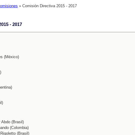
omisiones
» Comisión Directiva 2015 - 2017
2015 - 2017
es (México)
)
entina)
l)
 Abdo (Brasil)
bando (Colombia)
igoletto (Brasil)