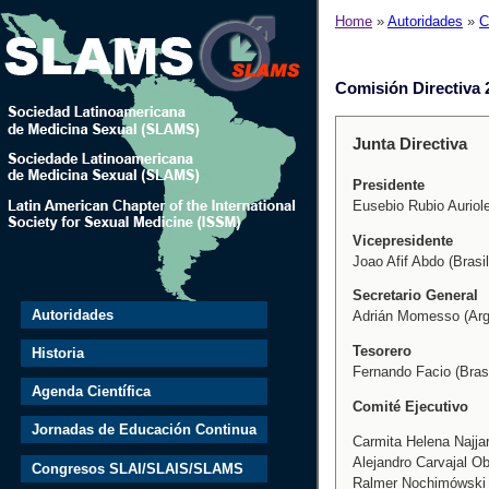
Home
»
Autoridades
»
C
Comisión Directiva 
Junta Directiva
Presidente
Eusebio Rubio Auriol
Vicepresidente
Joao Afif Abdo (Brasil
Secretario General
Autoridades
Adrián Momesso (Arg
Tesorero
Historia
Fernando Facio (Brasi
Agenda Científica
Comité Ejecutivo
Jornadas de Educación Continua
Carmita Helena Najjar
Alejandro Carvajal O
Congresos SLAI/SLAIS/SLAMS
Ralmer Nochimówski R