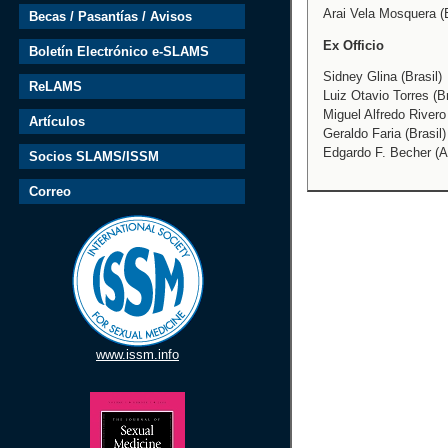
Arai Vela Mosquera (
Becas / Pasantías / Avisos
Ex Officio
Boletín Electrónico e-SLAMS
Sidney Glina (Brasil)
ReLAMS
Luiz Otavio Torres (Br
Miguel Alfredo Rivero
Artículos
Geraldo Faria (Brasil)
Edgardo F. Becher (A
Socios SLAMS/ISSM
Correo
www.issm.info