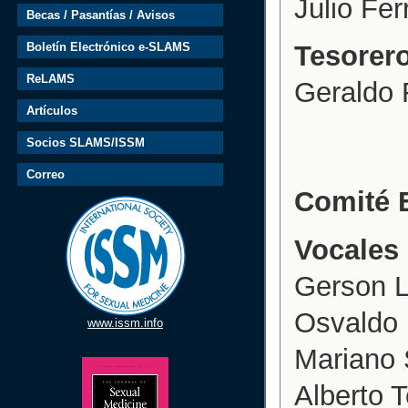
Julio Fe
Becas / Pasantías / Avisos
Boletín Electrónico e-SLAMS
Tesorer
ReLAMS
Geraldo F
Artículos
Socios SLAMS/ISSM
Correo
Comité 
Vocales
Gerson L
Osvaldo 
www.issm.info
Mariano 
Alberto 