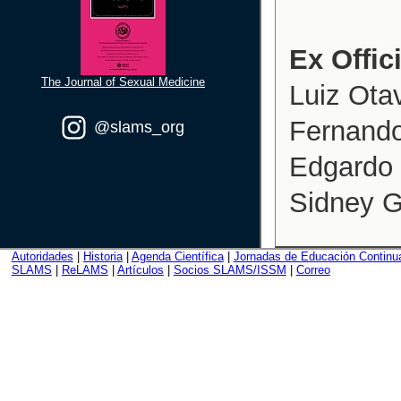
Ex Offic
The Journal of Sexual Medicine
Luiz Otav
Fernando
@slams_org
Edgardo 
Sidney Gl
Autoridades
|
Historia
|
Agenda Científica
|
Jornadas de Educación Continu
SLAMS
|
ReLAMS
|
Artículos
|
Socios SLAMS/ISSM
|
Correo