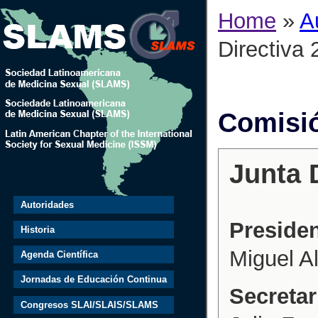
Home
»
A
Directiva
Comisió
Junta 
Autoridades
Preside
Historia
Miguel Al
Agenda Científica
Jornadas de Educación Continua
Secretar
Congresos SLAI/SLAIS/SLAMS